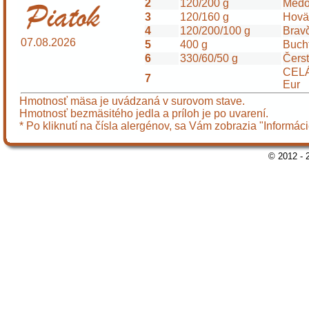
2
120/200 g
Medo
3
120/160 g
Hovä
4
120/200/100 g
Bravč
07.08.2026
5
400 g
Buch
6
330/60/50 g
Čerst
CELÁ
7
Eur
Hmotnosť mäsa je uvádzaná v surovom stave.
Hmotnosť bezmäsitého jedla a príloh je po uvarení.
* Po kliknutí na čísla alergénov, sa Vám zobrazia "Informác
© 2012 - 2