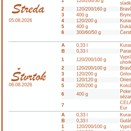
1
120/200/50 g
sladk
2
120/200/160 g
Brav
3
400 g
Bryn
05.08.2026
4
120/200 g
Kura
5
400 g
Duká
6
300/60/50 g
Čerst
A
0,33 l
Kura
B
0,33 l
Para
Vyprá
1
120/200/100 g
uhork
2
120/200/100 g
Bravč
3
120/200 g
Grilo
4
120/120 g
Orien
06.08.2026
5
200/200 g
Kolo
Poke 
6
400 g
sézam
CELÁ
7
Eur
A
0,33 l
Kurac
B
0,33 l
Gulá
1
120/200/100 g
Vyprá