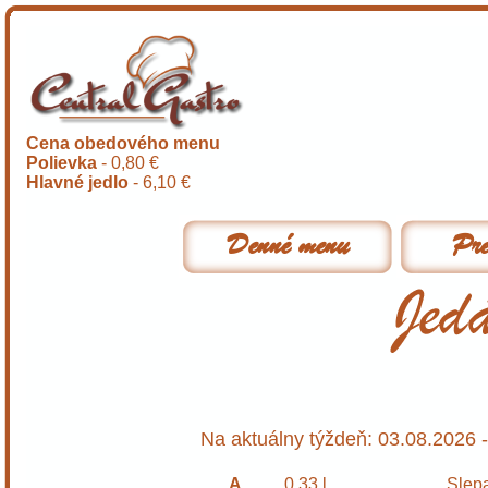
Cena obedového menu
Polievka
- 0,80 €
Hlavné jedlo
- 6,10 €
Denné menu
Pre
Na aktuálny týždeň: 03.08.2026 
A
0,33 l
Slepa