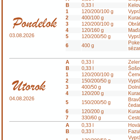
B
0,33 l
Kelo
1
120/200/100 g
Vyprá
2
400/100 g
Kurac
3
120/200/100 g
Obrát
4
120/160 g
Maďa
03.08.2026
5
120/200/50 g
Vypr
Poke 
6
400 g
sézam
A
0,33 l
Zele
B
0,33 l
Šošo
1
120/200/100 g
Čern
2
150/200/50 g
Vyprá
3
400/50 g
Dolni
4
120/200 g
Kura
04.08.2026
Bravč
5
150/200/50 g
čeda
6
120/200 g
Kurac
7
330/60 g
Cest
A
0,33 l
Hovä
B
0,33 l
Fazu
Vypr